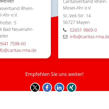
weiler
Caritasverband Rhein-
Mosel-Ahr e.V.
asverband Rhein-
-Ahr e.V.
St.-Veit-Str. 14
56727
Mayen
ofstr. 5
4
Bad Neuenahr-
02651 9869-0
iler
info@caritas-rma.d
2641 7598-60
nfo@caritas-rma.de
Empfehlen Sie uns weiter!