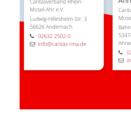
Ahr
Caritasverband Rhein-
Mosel-Ahr e.V.
Carit
Mosel
Ludwig-Hillesheim-Str. 3
56626
Andernach
Bahnh
5347
02632 2502-0
Ahrwe
info@caritas-rma.de
0
i