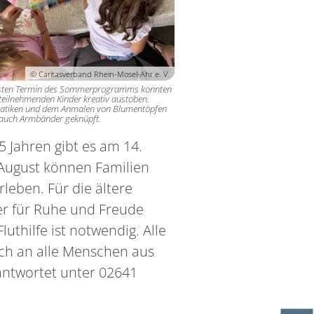
© Caritasverband Rhein-Mosel-Ahr e. V.
sten Termin des Sommerprogramms konnten
 teilnehmenden Kinder kreativ austoben.
atiken und dem Anmalen von Blumentöpfen
auch Armbänder geknüpft.
 Jahren gibt es am 14.
 August können Familien
leben. Für die ältere
er für Ruhe und Freude
luthilfe ist notwendig. Alle
ich an alle Menschen aus
ntwortet unter 02641