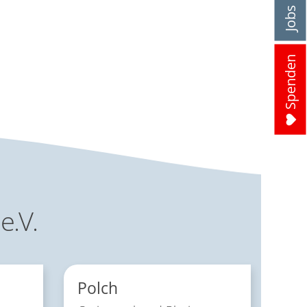
Jobs
Spenden
e.V.
Polch