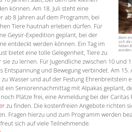
en können. Am 18. Juli steht eine
r ab 8 Jahren auf dem Programm, bei
chen Tiere hautnah erleben dürfen. Für
ine Geysir-Expedition geplant, bei der
Beim er
sich die
 entdeckt werden können. Ein Tag im
Neben B
wurden 
 bietet eine tolle Gelegenheit, Tiere zu
ie zu lernen. Für Jugendliche zwischen 10 und 15
 das Entspannung und Bewegung verbindet. Am 15.
zu Wasser und auf der Festung Ehrenbreitstein er
st ein Seniorennachmittag mit Alpakas geplant, d
 noch Plätze frei, eine Anmeldung bei der Caritas F
er
zu finden. Die kostenfreien Angebote richten s
ten. Fragen hierzu und zum Programm werden bea
freut sich auf viele Teilnehmende.