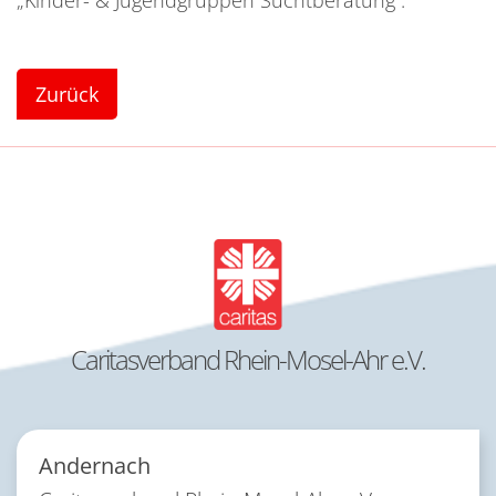
„Kinder- & Jugendgruppen Suchtberatung“.
Zurück
Caritasverband Rhein-Mosel-Ahr e.V.
Andernach