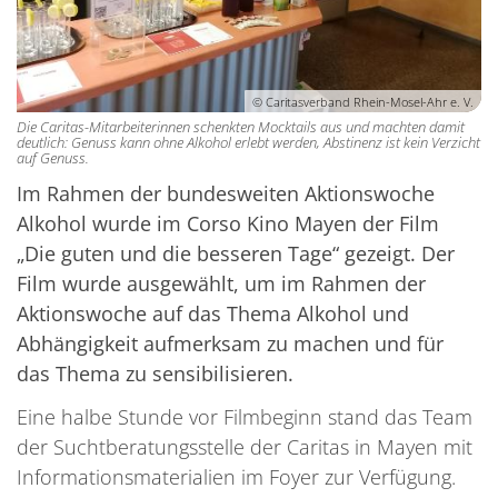
© Caritasverband Rhein-Mosel-Ahr e. V.
Die Caritas-Mitarbeiterinnen schenkten Mocktails aus und machten damit
deutlich: Genuss kann ohne Alkohol erlebt werden, Abstinenz ist kein Verzicht
auf Genuss.
Im Rahmen der bundesweiten Aktionswoche
Alkohol wurde im Corso Kino Mayen der Film
„Die guten und die besseren Tage“ gezeigt. Der
Film wurde ausgewählt, um im Rahmen der
Aktionswoche auf das Thema Alkohol und
Abhängigkeit aufmerksam zu machen und für
das Thema zu sensibilisieren.
Eine halbe Stunde vor Filmbeginn stand das Team
der Suchtberatungsstelle der Caritas in Mayen mit
Informationsmaterialien im Foyer zur Verfügung.