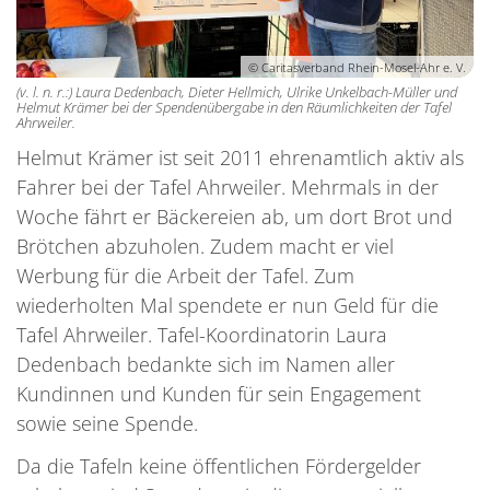
© Caritasverband Rhein-Mosel-Ahr e. V.
(v. l. n. r.:) Laura Dedenbach, Dieter Hellmich, Ulrike Unkelbach-Müller und
Helmut Krämer bei der Spendenübergabe in den Räumlichkeiten der Tafel
Ahrweiler.
Helmut Krämer ist seit 2011 ehrenamtlich aktiv als
Fahrer bei der Tafel Ahrweiler. Mehrmals in der
Woche fährt er Bäckereien ab, um dort Brot und
Brötchen abzuholen. Zudem macht er viel
Werbung für die Arbeit der Tafel. Zum
wiederholten Mal spendete er nun Geld für die
Tafel Ahrweiler. Tafel-Koordinatorin Laura
Dedenbach bedankte sich im Namen aller
Kundinnen und Kunden für sein Engagement
sowie seine Spende.
Da die Tafeln keine öffentlichen Fördergelder