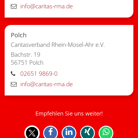
info@caritas-rma.de
Polch
Caritasverband Rhein-Mosel-Ahr e.V.
Bachstr. 19
56751
Polch
02651 9869-0
info@caritas-rma.de
Empfehlen Sie uns weiter!