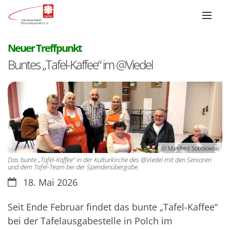
:
Neuer Treffpunkt
Buntes „Tafel-Kaffee“ im @Viedel
© Manfred Sobolowski
Das bunte „Tafel-Kaffee“ in der Kulturkirche des @Viedel mit den Senioren
und dem Tafel-Team bei der Spendenübergabe.
Datum:
18. Mai 2026
Seit Ende Februar findet das bunte „Tafel-Kaffee“
bei der Tafelausgabestelle in Polch im