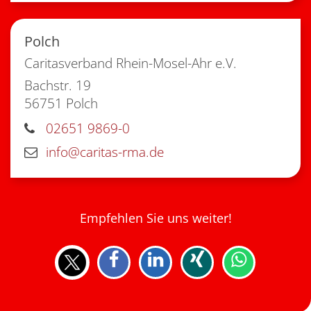
Polch
Caritasverband Rhein-Mosel-Ahr e.V.
Bachstr. 19
56751
Polch
02651 9869-0
info@caritas-rma.de
Empfehlen Sie uns weiter!