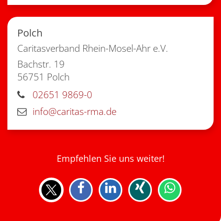
Polch
Caritasverband Rhein-Mosel-Ahr e.V.
Bachstr. 19
56751
Polch
02651 9869-0
info@caritas-rma.de
Empfehlen Sie uns weiter!