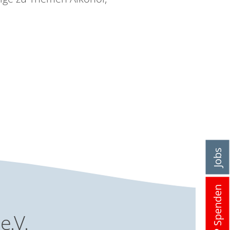
Jobs
Spenden
e.V.