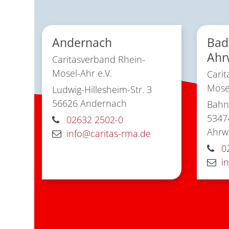
Andernach
Bad
Ahr
Caritasverband Rhein-
Mosel-Ahr e.V.
Carit
Mosel
Ludwig-Hillesheim-Str. 3
56626
Andernach
Bahnh
5347
02632 2502-0
Ahrwe
info@caritas-rma.de
0
i