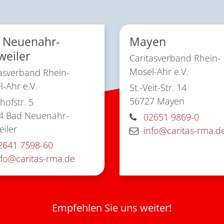
 Neuenahr-
Mayen
weiler
Caritasverband Rhein-
Mosel-Ahr e.V.
asverband Rhein-
-Ahr e.V.
St.-Veit-Str. 14
56727
Mayen
ofstr. 5
4
Bad Neuenahr-
02651 9869-0
iler
info@caritas-rma.d
2641 7598-60
nfo@caritas-rma.de
Empfehlen Sie uns weiter!