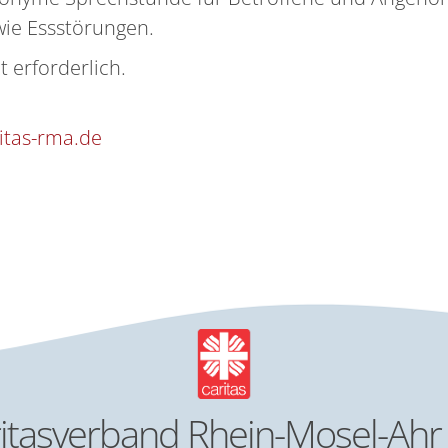
ie Essstörungen.
 erforderlich.
itas-rma.de
itasverband Rhein-Mosel-Ahr 