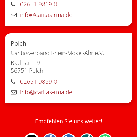
02651 9869-0
info@caritas-rma.de
Polch
Caritasverband Rhein-Mosel-Ahr e.V.
Bachstr. 19
56751
Polch
02651 9869-0
info@caritas-rma.de
Empfehlen Sie uns weiter!