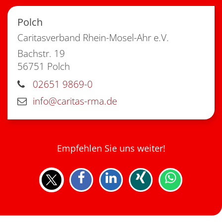
Polch
Caritasverband Rhein-Mosel-Ahr e.V.
Bachstr. 19
56751
Polch
02651 9869-0
info@caritas-rma.de
Empfehlen Sie uns weiter!