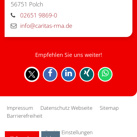
56751
Polch
02651 9869-0
info@caritas-rma.de
Empfehlen Sie uns weiter!
Impressum
Datenschutz Webseite
Sitemap
Barrierefreiheit
Cookie Einstellungen