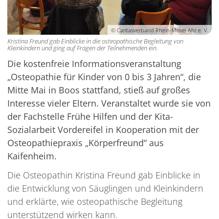
© Caritasverband Rhein-Mosel-Ahr e. V.
Kristina Freund gab Einblicke in die osteopathische Begleitung von
Kleinkindern und ging auf Fragen der Teilnehmenden ein.
Die kostenfreie Informationsveranstaltung
„Osteopathie für Kinder von 0 bis 3 Jahren“, die
Mitte Mai in Boos stattfand, stieß auf großes
Interesse vieler Eltern. Veranstaltet wurde sie von
der Fachstelle Frühe Hilfen und der Kita-
Sozialarbeit Vordereifel in Kooperation mit der
Osteopathiepraxis „Körperfreund“ aus
Kaifenheim.
Die Osteopathin Kristina Freund gab Einblicke in
die Entwicklung von Säuglingen und Kleinkindern
und erklärte, wie osteopathische Begleitung
unterstützend wirken kann.