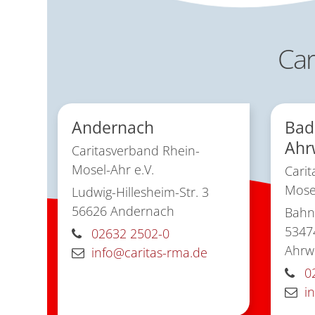
Car
Andernach
Bad
Ahr
Caritasverband Rhein-
Mosel-Ahr e.V.
Carit
Mosel
Ludwig-Hillesheim-Str. 3
56626
Andernach
Bahnh
5347
02632 2502-0
Ahrwe
info@caritas-rma.de
0
i