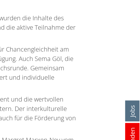
wurden die Inhalte des
nd die aktive Teilnahme der
für Chancengleichheit am
ügung. Auch Sema Göl, die
prächsrunde. Gemeinsam
rt und individuelle
ment und die wertvollen
ern. Der interkulturelle
Jobs
 auch für die Förderung von
Spenden
 an Margret Marxen-Ney vom