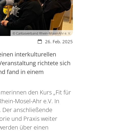
© Caritasverband Rhein-Mosel-Ahr e. V.
Datum:
26. Feb. 2025
inen interkulturellen
 Veranstaltung richtete sich
nd fand in einem
hmerinnen den Kurs „Fit für
Rhein-Mosel-Ahr e.V. In
. Der anschließende
orie und Praxis weiter
werden über einen