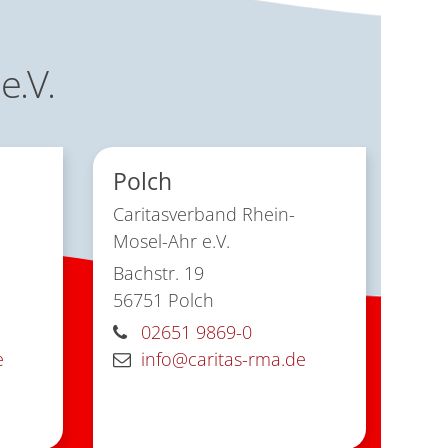
e.V.
Polch
Caritasverband Rhein-
Mosel-Ahr e.V.
Bachstr. 19
56751
Polch
02651 9869-0
e
info@caritas-rma.de