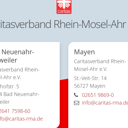
itasverband Rhein-Mosel-Ahr 
 Neuenahr-
Mayen
weiler
Caritasverband Rhein-
Mosel-Ahr e.V.
asverband Rhein-
-Ahr e.V.
St.-Veit-Str. 14
56727
Mayen
ofstr. 5
4
Bad Neuenahr-
02651 9869-0
iler
info@caritas-rma.d
2641 7598-60
nfo@caritas-rma.de