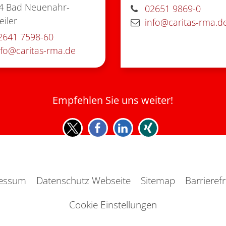
4
Bad Neuenahr-
02651 9869-0
iler
info@caritas-rma.d
2641 7598-60
nfo@caritas-rma.de
Empfehlen Sie uns weiter!
essum
Datenschutz Webseite
Sitemap
Barrierefr
Cookie Einstellungen