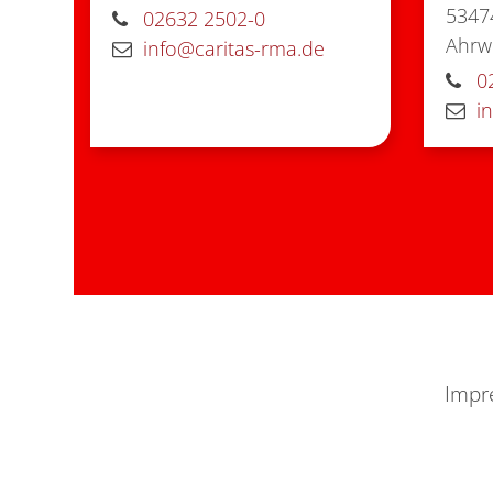
5347
02632 2502-0
Ahrwe
info@caritas-rma.de
0
i
Impr