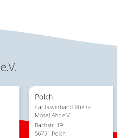
e.V.
Polch
Caritasverband Rhein-
Mosel-Ahr e.V.
Bachstr. 19
56751
Polch