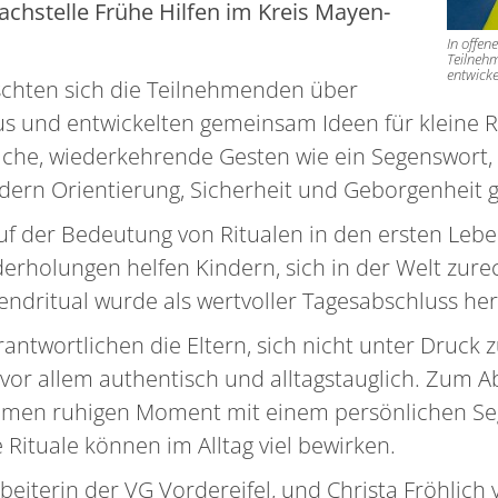
chstelle Frühe Hilfen im Kreis Mayen-
In offen
Teilneh
entwickel
schten sich die Teilnehmenden über
s und entwickelten gemeinsam Ideen für kleine Ri
nfache, wiederkehrende Gesten wie ein Segenswort, 
ern Orientierung, Sicherheit und Geborgenheit 
uf der Bedeutung von Ritualen in den ersten Lebe
derholungen helfen Kindern, sich in der Welt zur
endritual wurde als wertvoller Tagesabschluss h
antwortlichen die Eltern, sich nicht unter Druck 
 vor allem authentisch und alltagstauglich. Zum A
amen ruhigen Moment mit einem persönlichen Se
e Rituale können im Alltag viel bewirken.
arbeiterin der VG Vordereifel, und Christa Fröhlich