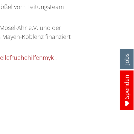
 Fößel vom Leitungsteam
-Mosel-Ahr e.V. und der
 Mayen-Koblenz finanziert
Jobs
tellefruehehilfenmyk
.
Spenden