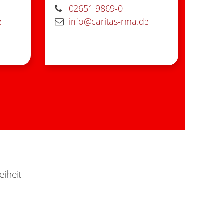
02651 9869-0
e
info@caritas-rma.de
eiheit