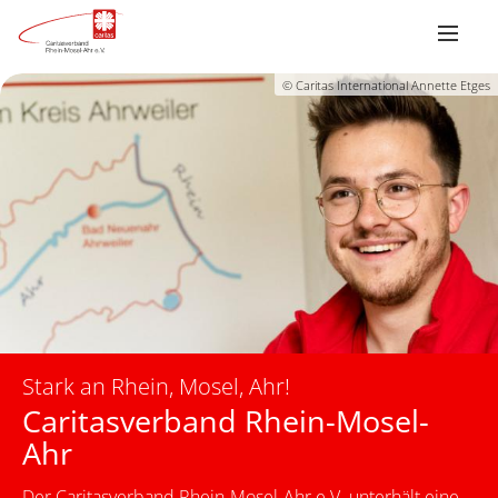
© Caritas International Annette Etges
Stark an Rhein, Mosel, Ahr!
Caritasverband Rhein-Mosel-
Ahr
Der Caritasverband Rhein-Mosel-Ahr e.V. unterhält eine