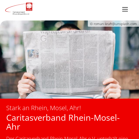
© roman-kraft@unsplash.com
Stark an Rhein, Mosel, Ahr!
Caritasverband Rhein-Mosel-
Ahr
Der Caritasverband Rhein-Mosel-Ahr e.V. unterhält eine