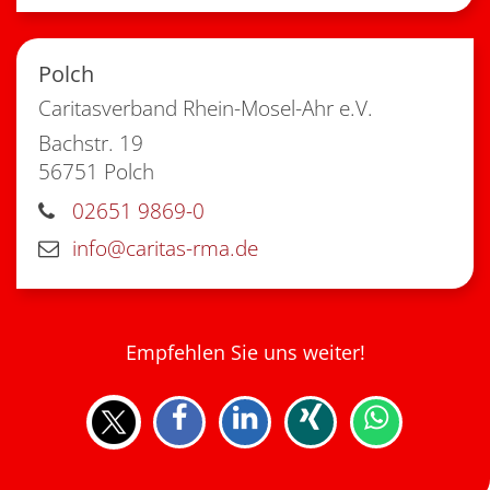
Polch
Caritasverband Rhein-Mosel-Ahr e.V.
Bachstr. 19
56751
Polch
02651 9869-0
info@caritas-rma.de
Empfehlen Sie uns weiter!