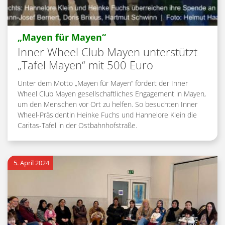
:
„Mayen für Mayen“
Inner Wheel Club Mayen unterstützt
„Tafel Mayen“ mit 500 Euro
Unter dem Motto „Mayen für Mayen“ fördert der Inner
Wheel Club Mayen gesellschaftliches Engagement in Mayen,
um den Menschen vor Ort zu helfen. So besuchten Inner
Wheel-Präsidentin Heinke Fuchs und Hannelore Klein die
Caritas-Tafel in der Ostbahnhofstraße.
5. April 2024