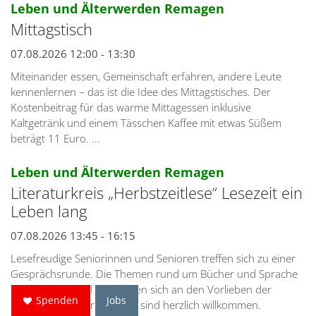
:
Leben und Älterwerden Remagen
Mittagstisch
07.08.2026 12:00 - 13:30
Miteinander essen, Gemeinschaft erfahren, andere Leute
kennenlernen – das ist die Idee des Mittagstisches. Der
Kostenbeitrag für das warme Mittagessen inklusive
Kaltgetränk und einem Tässchen Kaffee mit etwas Süßem
beträgt 11 Euro. ...
:
Leben und Älterwerden Remagen
Literaturkreis „Herbstzeitlese“ Lesezeit ein
Leben lang
07.08.2026 13:45 - 16:15
Lesefreudige Seniorinnen und Senioren treffen sich zu einer
Gesprächsrunde. Die Themen rund um Bücher und Sprache
sind vielfältig und orientieren sich an den Vorlieben der
Spenden
Jobs
Gruppe. Alle Interessierten sind herzlich willkommen.