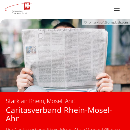
© roman-kraft@unsplash.com
Stark an Rhein, Mosel, Ahr!
Caritasverband Rhein-Mosel-
Ahr
Der Caritasverband Rhein-Mosel-Ahr e.V. unterhält eine