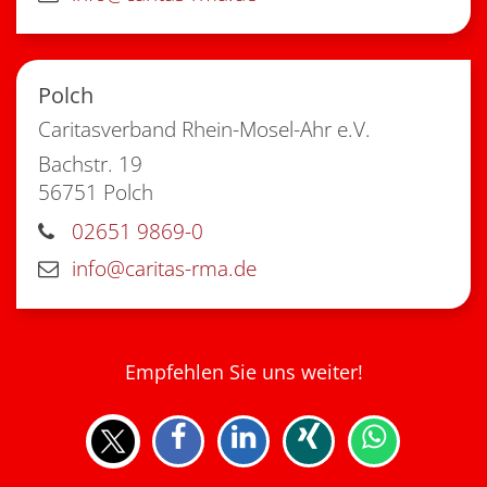
Polch
Caritasverband Rhein-Mosel-Ahr e.V.
Bachstr. 19
56751
Polch
02651 9869-0
info@caritas-rma.de
Empfehlen Sie uns weiter!