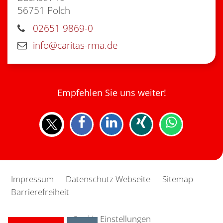
56751
Polch
02651 9869-0
info@caritas-rma.de
Empfehlen Sie uns weiter!
Impressum
Datenschutz Webseite
Sitemap
Barrierefreiheit
Cookie Einstellungen