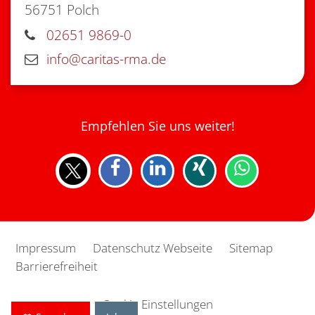
56751
Polch
02651 9869-0
info@caritas-rma.de
Empfehlen Sie uns weiter!
Impressum
Datenschutz Webseite
Sitemap
Barrierefreiheit
Cookie Einstellungen