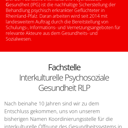
G
esundheit (IPG) ist die nachhaltige Sicherstellung der
Behandlung psychisch erkrankter Geflüchteter in
Rheinland-Pfalz. Daran arbeiten wird seit 2014 mit
landesweitem Auftrag durch die Bereitstellung von
Schulungs-, Informations- und Vernetzungsangeboten für
relevante Akteure aus dem Gesundheits- und
Sozialwesen.
Fachstelle
Interkulturelle Psychosoziale
Gesundheit RLP
Nach beinahe 10 Jahren sind wir zu dem
Entschluss gekommen, uns von unserem
bisherigen Namen Koordinierungsstelle für die
interkulturelle Öffnung des Gesundheitssystems in