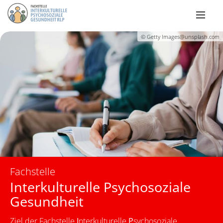
© Getty Images@unsplash.com
Fachstelle
Interkulturelle Psychosoziale
Gesundheit
Ziel der Fachstelle
I
nterkulturelle
P
sychosoziale