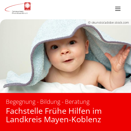
© okunsto/adobe.stock.com
Begegnung - Bildung - Beratung
Fachstelle Frühe Hilfen im
Landkreis Mayen-Koblenz