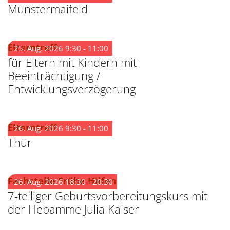
Münstermaifeld
:
Elterntreff
25. Aug. 2026 9:30 - 11:00
für Eltern mit Kindern mit
Beeinträchtigung /
Entwicklungsverzögerung
:
Elterntreff
26. Aug. 2026 9:30 - 11:00
Thür
:
Fachstelle Frühe Hilfen
26. Aug. 2026 18:30 - 20:30
7-teiliger Geburtsvorbereitungskurs mit
der Hebamme Julia Kaiser