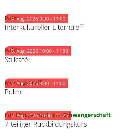
:
Polch
14. Aug. 2026 9:30 - 11:00
Interkultureller Elterntreff
:
Polch
15. Aug. 2026 10:00 - 11:30
Stillcafé
:
Montagstreff
17. Aug. 2026 9:30 - 11:00
Polch
:
Für Mütter nach der Schwangerschaft
17. Aug. 2026 10:00 - 11:25
7-teiliger Rückbildungskurs