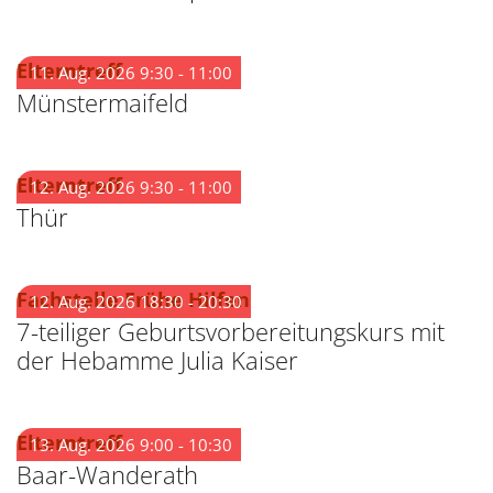
:
Elterntreff
11. Aug. 2026 9:30 - 11:00
Münstermaifeld
:
Elterntreff
12. Aug. 2026 9:30 - 11:00
Thür
:
Fachstelle Frühe Hilfen
12. Aug. 2026 18:30 - 20:30
7-teiliger Geburtsvorbereitungskurs mit
der Hebamme Julia Kaiser
:
Elterntreff
13. Aug. 2026 9:00 - 10:30
Baar-Wanderath