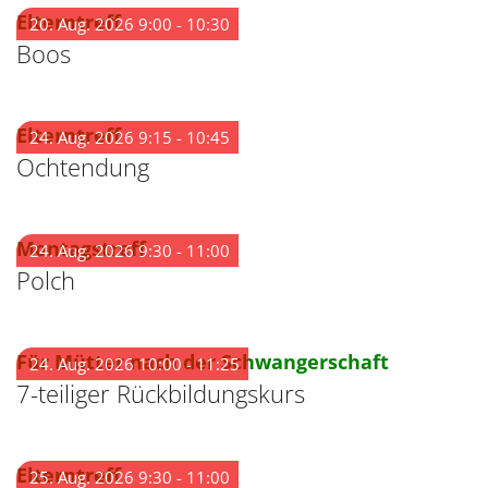
:
Elterntreff
20. Aug. 2026 9:00 - 10:30
Boos
:
Elterntreff
24. Aug. 2026 9:15 - 10:45
Ochtendung
:
Montagstreff
24. Aug. 2026 9:30 - 11:00
Polch
:
Für Mütter nach der Schwangerschaft
24. Aug. 2026 10:00 - 11:25
7-teiliger Rückbildungskurs
:
Elterntreff
25. Aug. 2026 9:30 - 11:00