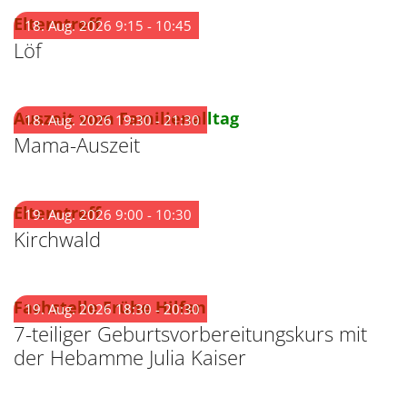
:
Elterntreff
18. Aug. 2026 9:15 - 10:45
Löf
:
Auszeit vom Familienalltag
18. Aug. 2026 19:30 - 21:30
Mama-Auszeit
:
Elterntreff
19. Aug. 2026 9:00 - 10:30
Kirchwald
:
Fachstelle Frühe Hilfen
19. Aug. 2026 18:30 - 20:30
7-teiliger Geburtsvorbereitungskurs mit
der Hebamme Julia Kaiser