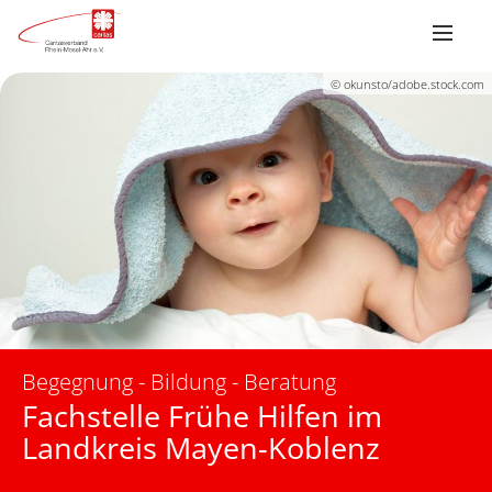
© okunsto/adobe.stock.com
Begegnung - Bildung - Beratung
Fachstelle Frühe Hilfen im
Landkreis Mayen-Koblenz