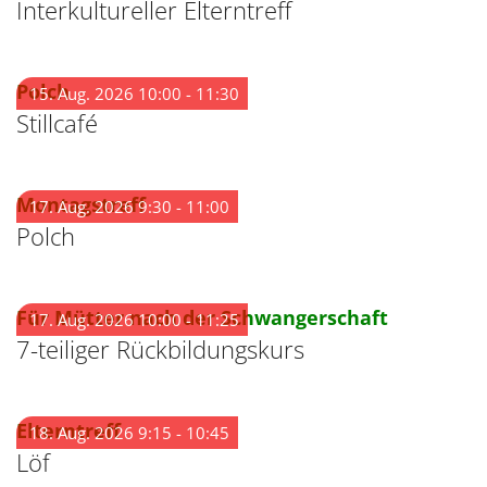
Interkultureller Elterntreff
:
Polch
15. Aug. 2026 10:00 - 11:30
Stillcafé
:
Montagstreff
17. Aug. 2026 9:30 - 11:00
Polch
:
Für Mütter nach der Schwangerschaft
17. Aug. 2026 10:00 - 11:25
7-teiliger Rückbildungskurs
:
Elterntreff
18. Aug. 2026 9:15 - 10:45
Löf