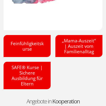
„Mama-Auszeit“
Feinfühligkeitsk
| Auszeit vom
urse
Familienalltag
SAFE® Kurse |
Sichere
Ausbildung für
Eltern
Angebote in
Kooperation