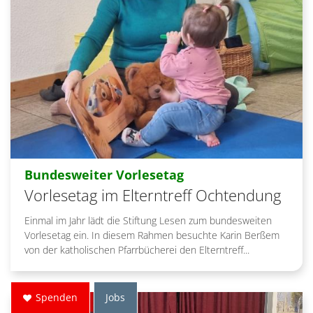
:
Bundesweiter Vorlesetag
Vorlesetag im Elterntreff Ochtendung
Einmal im Jahr lädt die Stiftung Lesen zum bundesweiten
Vorlesetag ein. In diesem Rahmen besuchte Karin Berßem
von der katholischen Pfarrbücherei den Elterntreff...
Spenden
Jobs
17. Februar 2025