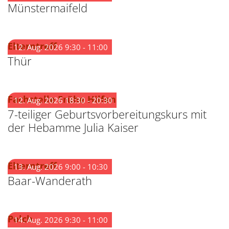
Münstermaifeld
:
Elterntreff
12. Aug. 2026 9:30 - 11:00
Thür
:
Fachstelle Frühe Hilfen
12. Aug. 2026 18:30 - 20:30
7-teiliger Geburtsvorbereitungskurs mit
der Hebamme Julia Kaiser
:
Elterntreff
13. Aug. 2026 9:00 - 10:30
Baar-Wanderath
:
Polch
14. Aug. 2026 9:30 - 11:00