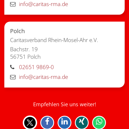
info@caritas-rma.de
Polch
Caritasverband Rhein-Mosel-Ahr e.V.
Bachstr. 19
56751
Polch
02651 9869-0
info@caritas-rma.de
Empfehlen Sie uns weiter!