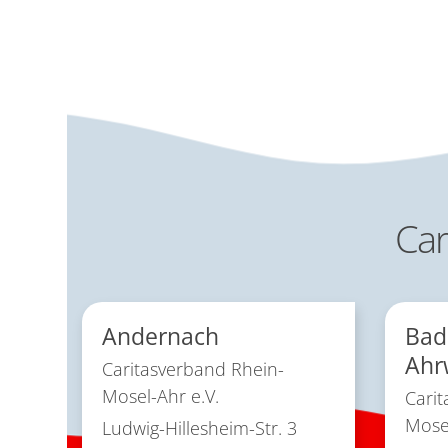
Car
Andernach
Bad
Ahr
Caritasverband Rhein-
Mosel-Ahr e.V.
Carit
Mosel
Ludwig-Hillesheim-Str. 3