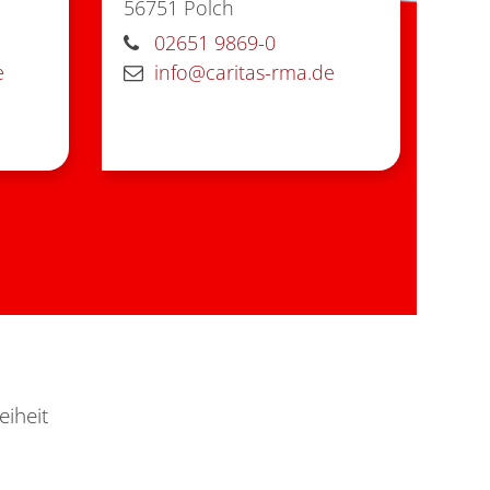
56751
Polch
02651 9869-0
e
info@caritas-rma.de
eiheit