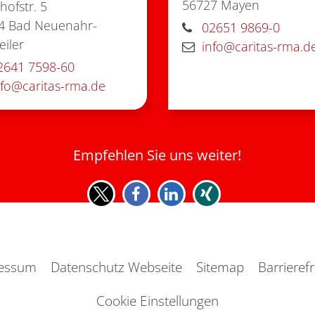
56727
Mayen
ofstr. 5
4
Bad Neuenahr-
02651 9869-0
iler
info@caritas-rma.d
2641 7598-60
nfo@caritas-rma.de
Empfehlen Sie uns weiter!
essum
Datenschutz Webseite
Sitemap
Barrierefr
Cookie Einstellungen