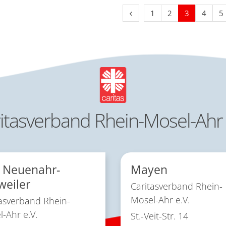
Vorherige Seite
1
2
3
4
5
itasverband Rhein-Mosel-Ahr 
 Neuenahr-
Mayen
weiler
Caritasverband Rhein-
Mosel-Ahr e.V.
asverband Rhein-
-Ahr e.V.
St.-Veit-Str. 14