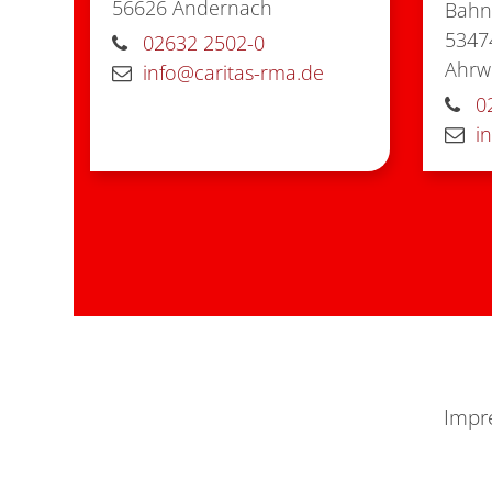
56626
Andernach
Bahnh
5347
02632 2502-0
Ahrwe
info@caritas-rma.de
0
i
Impr