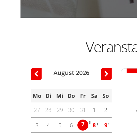
Veranst
August 2026
Vorherige Seite
Nächste Sei
Mo
Di
Mi
Do
Fr
Sa
So
27
28
29
30
31
1
2
3
7
3
4
5
6
8
9
1
1
Datum