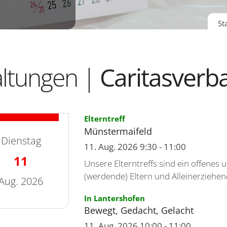
St
altungen |
Caritasver
:
Elterntreff
te
Münstermaifeld
Dienstag
11. Aug. 2026 9:30 - 11:00
11
Unsere Elterntreffs sind ein offenes 
(werdende) Eltern und Alleinerziehende
Aug. 2026
:
In Lantershofen
Bewegt, Gedacht, Gelacht
: 11. August 2026
11. Aug. 2026 10:00 - 11:00