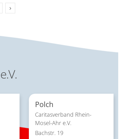
Nächste Seite
e.V.
Polch
Caritasverband Rhein-
Mosel-Ahr e.V.
Bachstr. 19