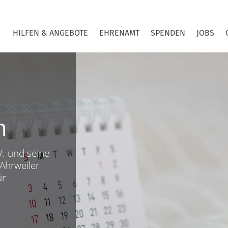
HILFEN & ANGEBOTE
EHRENAMT
SPENDEN
JOBS
n
V. und seine
Ahrweiler
ür